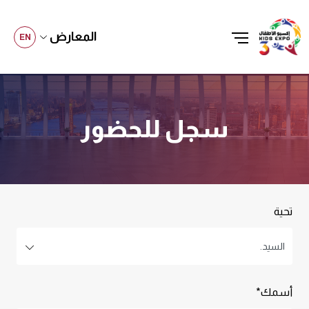
المعارض
EN
سجل للحضور
تحية
أسمك*