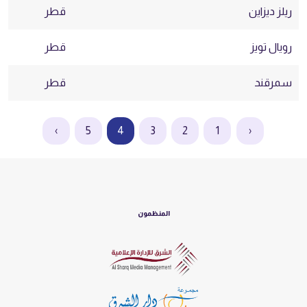
ريلز ديزاين
قطر
رويال تويز
قطر
سمرقند
قطر
›
5
4
3
2
1
‹
المنظمون